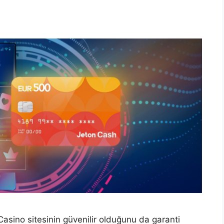
Casino sitesinin güvenilir olduğunu da garanti