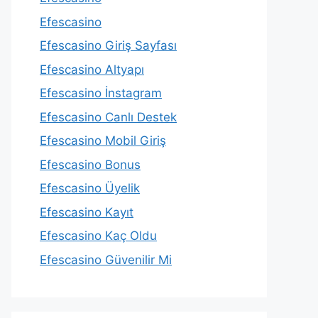
Efescasino
Efescasino Giriş Sayfası
Efescasino Altyapı
Efescasino İnstagram
Efescasino Canlı Destek
Efescasino Mobil Giriş
Efescasino Bonus
Efescasino Üyelik
Efescasino Kayıt
Efescasino Kaç Oldu
Efescasino Güvenilir Mi