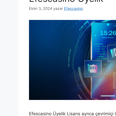
Ekim 3, 2024
yazar
Efescasino
Efescasino Üyelik Lisans ayrıca çevrimiçi 