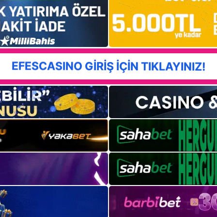
EFESCASINO GİRİŞ İÇİN TIKLAYINIZ!