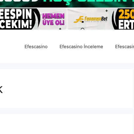
Efescasino
Efescasino İnceleme
Efescasi
k